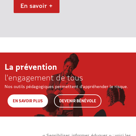
En savoir +
La prévention
l'engagement de tous
Nos outils pédagogiques permettent d’appréhender le risque.
EN SAVOIR PLUS
DEVENIR BÉNÉVOLE
« Sensibiliser, informer, éduquer » : voici les