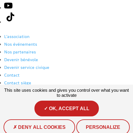
L’association
Nos événements
Nos partenaires
Devenir bénévole
Devenir service civique
Contact
Contact siège
This site uses cookies and gives you control over what you want
Mon espace bénévole
to activate
Mentions Légales
OK, ACCEPT ALL
Politique de confidentialité
PRÉVENTION MAIF, 275 rue du stade - Bâtiment 2-1 - 79180
DENY ALL COOKIES
PERSONALIZE
Chauray