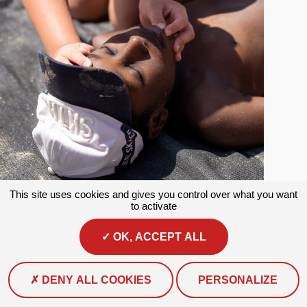
Apprendre à porter secours
This site uses cookies and gives you control over what you want
to activate
Apprendre à porter secours (APS) est la première étape du
parcours éducatif pour les premiers...
OK, ACCEPT ALL
Lire la suite
DENY ALL COOKIES
PERSONALIZE