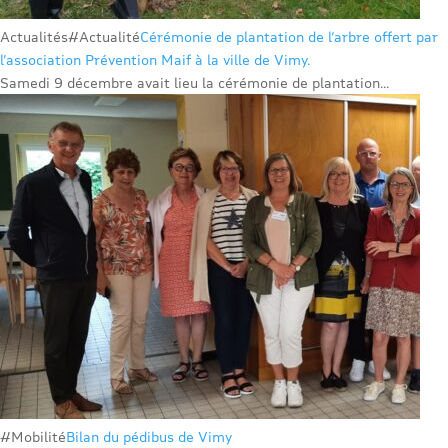
Actualités
#Actualité
Cérémonie de plantation de l’arbre offert par
l’association Prévention Maif à la ville de Vimy.
Samedi 9 décembre avait lieu la cérémonie de plantation...
#Mobilité
Bilan du pédibus de Vimy