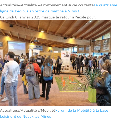
Actualités
#Actualité #Environnement #Vie courante
La quatrième
ligne de Pédibus en ordre de marche à Vimy !
Ce lundi 6 janvier 2025 marque le retour à l’école pour...
Actualités
#Actualité #Mobilité
Forum de la Mobilité à la base
Loisinord de Noeux les Mines