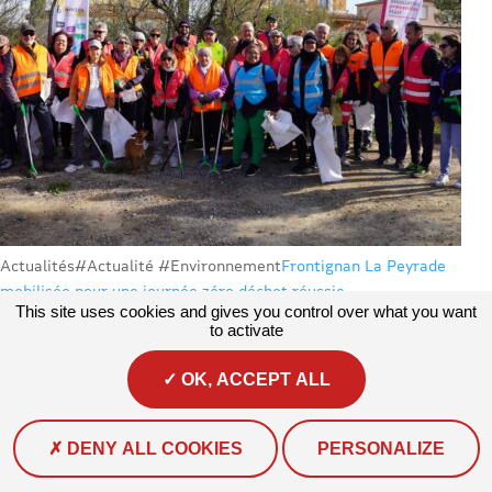
Actualités
#Actualité #Environnement
Frontignan La Peyrade
mobilisée pour une journée zéro déchet réussie
This site uses cookies and gives you control over what you want
Le samedi 28 mars 2026, de 9h à 12h, la commune de...
to activate
OK, ACCEPT ALL
DENY ALL COOKIES
PERSONALIZE