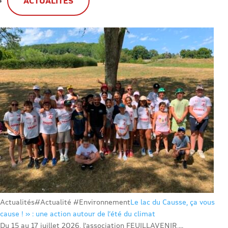
ACTUALITÉS
Actualités
#Actualité #Environnement
Le lac du Causse, ça vous
cause ! » : une action autour de l’été du climat
Du 15 au 17 juillet 2026, l’association FEUILLAVENIR,...