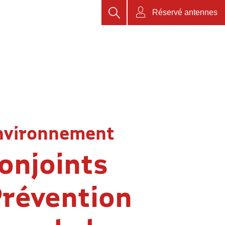
Rechercher
Réservé antennes
nvironnement
conjoints
Prévention