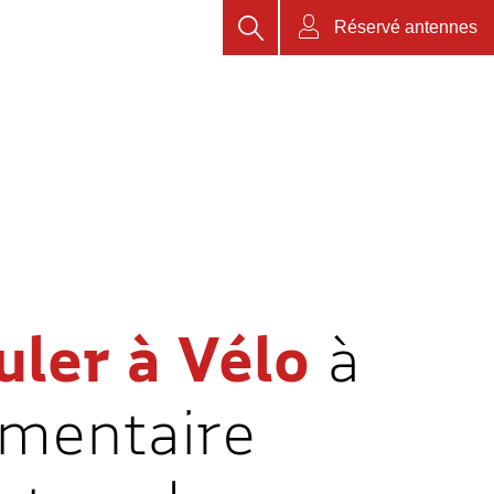
Rechercher
Réservé antennes
uler à Vélo
à
émentaire