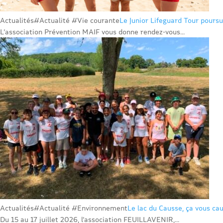
Actualités
#Actualité #Vie courante
Le Junior Lifeguard Tour poursu
L’association Prévention MAIF vous donne rendez-vous...
Actualités
#Actualité #Environnement
Le lac du Causse, ça vous cau
Du 15 au 17 juillet 2026, l’association FEUILLAVENIR,...