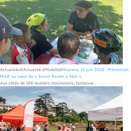
Actualités
#Actualité #Mobilité
Mourenx, 12 juin 2026 : Prévention
MAIF au cœur du « Savoir Rouler à Vélo »
Aux côtés de 160 écoliers mourenxois, l’antenne...