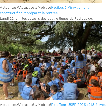
Actualités
#Actualité #Mobilité
Pédibus à Vimy : un bilan
constructif pour préparer la rentrée
Lundi 22 juin, les acteurs des quatre lignes de Pédibus de...
Actualités
#Actualité #Mobilité
P’tit Tour USEP 2026 : 218 élèves