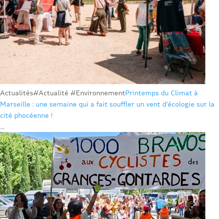
Actualités
#Actualité #Environnement
Printemps du Climat à
Marseille : une semaine qui a fait souffler un vent d’écologie sur la
cité phocéenne !
...