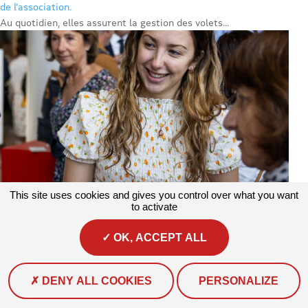
de l’association.
Au quotidien, elles assurent la gestion des volets...
This site uses cookies and gives you control over what you want
to activate
OK, ACCEPT ALL
Actualités
#Actualité
Brunelle, chargée de projet climat au sein de
DENY ALL COOKIES
PERSONALIZE
l’association Prévention MAIF !
Depuis janvier 2025, Brunelle COTTEREAU occupe le poste de...