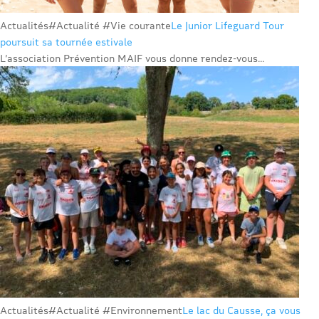
Actualités
#Actualité #Vie courante
Le Junior Lifeguard Tour
poursuit sa tournée estivale
L’association Prévention MAIF vous donne rendez-vous...
Actualités
#Actualité #Environnement
Le lac du Causse, ça vous