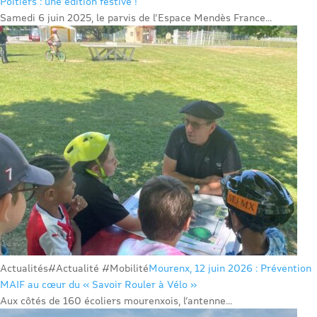
Poitiers : une édition festive !
Samedi 6 juin 2025, le parvis de l’Espace Mendès France...
Actualités
#Actualité #Mobilité
Mourenx, 12 juin 2026 : Prévention
MAIF au cœur du « Savoir Rouler à Vélo »
Aux côtés de 160 écoliers mourenxois, l’antenne...