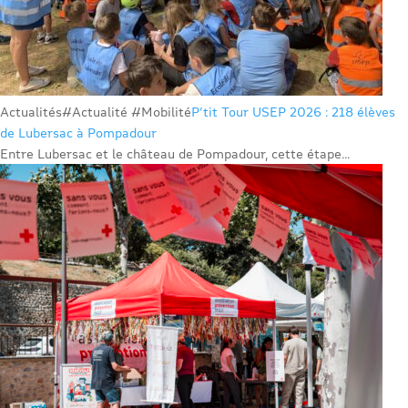
Actualités
#Actualité #Mobilité
P’tit Tour USEP 2026 : 218 élèves
de Lubersac à Pompadour
Entre Lubersac et le château de Pompadour, cette étape...