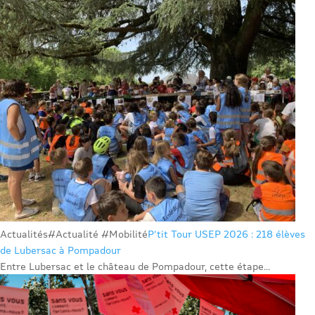
Actualités
#Actualité #Mobilité
P’tit Tour USEP 2026 : 218 élèves
de Lubersac à Pompadour
Entre Lubersac et le château de Pompadour, cette étape...