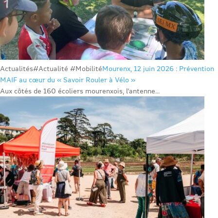
Actualités
#Actualité #Mobilité
Mourenx, 12 juin 2026 : Prévention
MAIF au cœur du « Savoir Rouler à Vélo »
Aux côtés de 160 écoliers mourenxois, l’antenne...