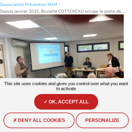
l’association Prévention MAIF !
Depuis janvier 2025, Brunelle COTTEREAU occupe le poste de...
This site uses cookies and gives you control over what you want
to activate
OK, ACCEPT ALL
Actualités
#Actualité #Numérique
Assemblée générale des
DENY ALL COOKIES
PERSONALIZE
retraités CFDT : mobilisés contre les arnaques
Le syndicat des retraités CFDT d’Eure-et-Loir a tenu son...