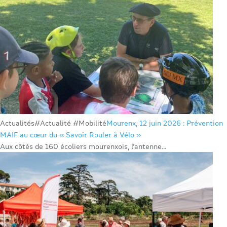
Actualités
#Actualité #Mobilité
Mourenx, 12 juin 2026 : Prévention
MAIF au cœur du « Savoir Rouler à Vélo »
Aux côtés de 160 écoliers mourenxois, l’antenne...