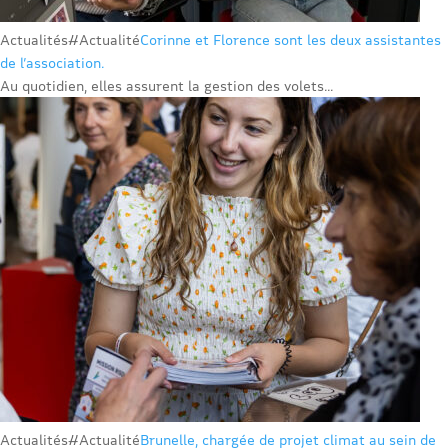
Actualités
#Actualité
Corinne et Florence sont les deux assistantes
de l’association.
Au quotidien, elles assurent la gestion des volets...
Actualités
#Actualité
Brunelle, chargée de projet climat au sein de