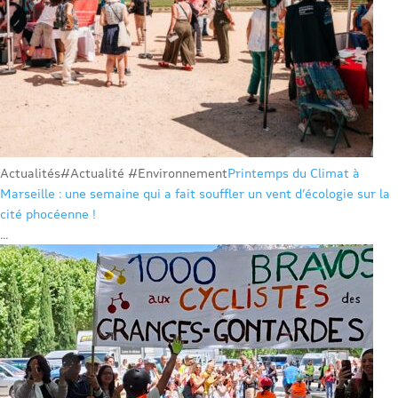
Actualités
#Actualité #Environnement
Printemps du Climat à
Marseille : une semaine qui a fait souffler un vent d’écologie sur la
cité phocéenne !
...