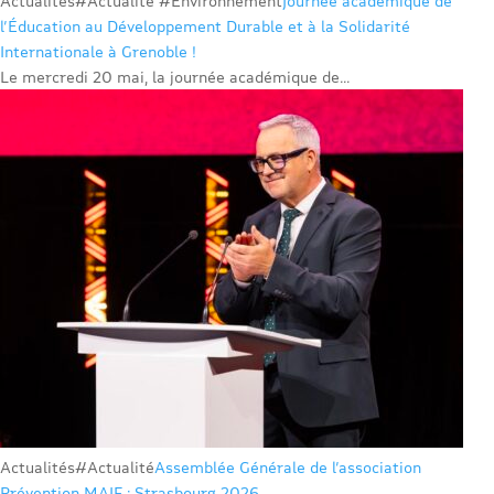
Actualités
#Actualité #Environnement
Journée académique de
l’Éducation au Développement Durable et à la Solidarité
Internationale à Grenoble !
Le mercredi 20 mai, la journée académique de...
Actualités
#Actualité
Assemblée Générale de l’association
Prévention MAIF : Strasbourg 2026