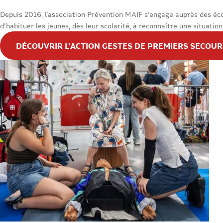
Depuis 2016, l’association Prévention MAIF s’engage auprès des écol
d’habituer les jeunes, dès leur scolarité, à reconnaître une situati
DÉCOUVRIR L'ACTION GESTES DE PREMIERS SECOUR