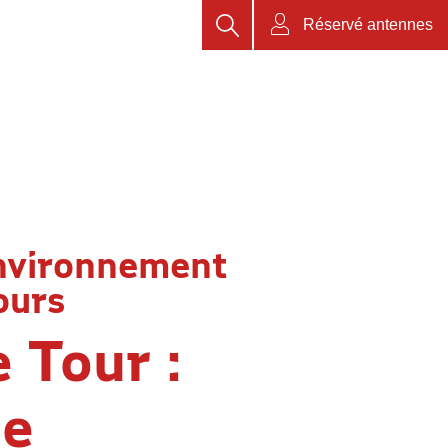
Rechercher
Réservé antennes
nvironnement
ours
 Tour :
de