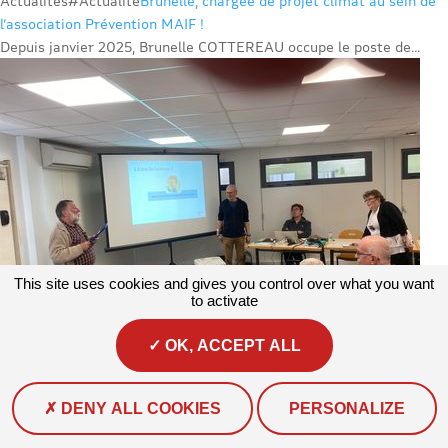
Actualités
#Actualité
Brunelle, chargée de projet climat au sein de
l’association Prévention MAIF !
Depuis janvier 2025, Brunelle COTTEREAU occupe le poste de...
This site uses cookies and gives you control over what you want
to activate
OK, ACCEPT ALL
Actualités
#Actualité #Numérique
Assemblée générale des
DENY ALL COOKIES
PERSONALIZE
retraités CFDT : mobilisés contre les arnaques
Le syndicat des retraités CFDT d’Eure-et-Loir a tenu son...