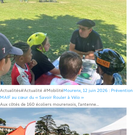
Actualités
#Actualité #Mobilité
Mourenx, 12 juin 2026 : Prévention
MAIF au cœur du « Savoir Rouler à Vélo »
Aux côtés de 160 écoliers mourenxois, l’antenne...