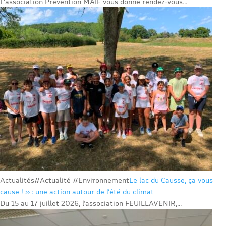
L’association Prévention MAIF vous donne rendez-vous...
Actualités
#Actualité #Environnement
Le lac du Causse, ça vous
cause ! » : une action autour de l’été du climat
Du 15 au 17 juillet 2026, l’association FEUILLAVENIR,...