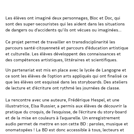
Les élèves ont imaginé deux personnages, Bloc et Doc, qui
sont des super-secouristes qui les aident dans les situations
de dangers ou d’accidents qu’ils ont vécues ou imaginées…
Ce projet permet de travailler en transdisciplinarité les
parcours santé-citoyenneté et parcours d’éducation artistique
et culturelle. Les élèves développent des connaissances et
des compétences artistiques, littéraires et scientifiques.
Un partenariat est mis en place avec le lycée de Langogne et
ce sont les élèves de l’option arts appliqués qui ont finalisé ce
que les élèves ont esquissé dans les storyboards. Des ateliers
de lecture et d’écriture ont rythmé les journées de classe.
La rencontre avec une auteure, Frédérique Hespel, et une
illustratrice, Elsa Russier, a permis aux élèves de découvrir la
pratique du croquis, de l’esquisse, de l’écriture du story-board
et de la mise en couleurs à l’aquarelle. Un enregistrement
audio permet de mettre en son cette BD : paroles, musique et
onomatopées ! La BD est donc accessible à tous, lecteurs et