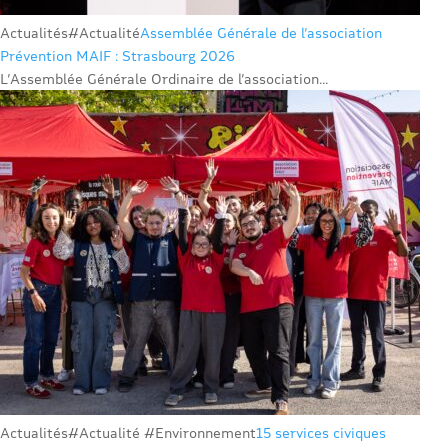
Actualités
#Actualité
Assemblée Générale de l’association
Prévention MAIF : Strasbourg 2026
L’Assemblée Générale Ordinaire de l’association...
Actualités
#Actualité #Environnement
15 services civiques