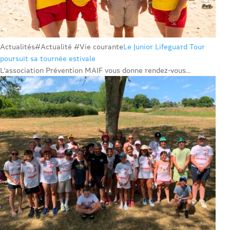
Actualités
#Actualité #Vie courante
Le Junior Lifeguard Tour
poursuit sa tournée estivale
L’association Prévention MAIF vous donne rendez-vous...