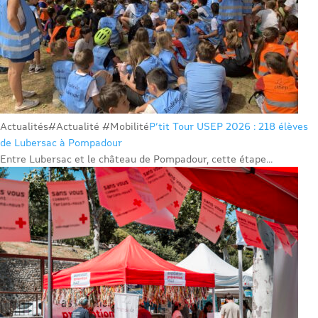
Actualités
#Actualité #Mobilité
P’tit Tour USEP 2026 : 218 élèves
de Lubersac à Pompadour
Entre Lubersac et le château de Pompadour, cette étape...