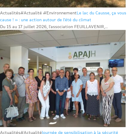
Actualités
#Actualité #Environnement
Le lac du Causse, ça vous
cause ! » : une action autour de l’été du climat
Du 15 au 17 juillet 2026, l’association FEUILLAVENIR,...
Actualités
#Actualité
Journée de sensibilisation à la sécurité