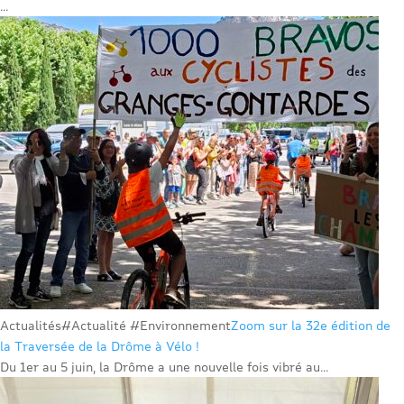
...
Actualités
#Actualité #Environnement
Zoom sur la 32e édition de
la Traversée de la Drôme à Vélo !
Du 1er au 5 juin, la Drôme a une nouvelle fois vibré au...