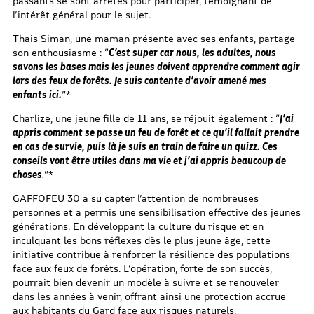
passants se sont arrêtés pour participer, témoignant de
l’intérêt général pour le sujet.
Thais Siman, une maman présente avec ses enfants, partage
son enthousiasme : “
C’est super car nous, les adultes, nous
savons les bases mais les jeunes doivent apprendre comment agir
lors des feux de forêts. Je suis contente d’avoir amené mes
enfants ici.
”*
Charlize, une jeune fille de 11 ans, se réjouit également : “
J’ai
appris comment se passe un feu de forêt et ce qu’il fallait prendre
en cas de survie, puis là je suis en train de faire un quizz. Ces
conseils vont être utiles dans ma vie et j’ai appris beaucoup de
choses
.
”*
GAFFOFEU 30 a su capter l’attention de nombreuses
personnes et a permis une sensibilisation effective des jeunes
générations. En développant la culture du risque et en
inculquant les bons réflexes dès le plus jeune âge, cette
initiative contribue à renforcer la résilience des populations
face aux feux de forêts. L’opération, forte de son succès,
pourrait bien devenir un modèle à suivre et se renouveler
dans les années à venir, offrant ainsi une protection accrue
aux habitants du Gard face aux risques naturels.