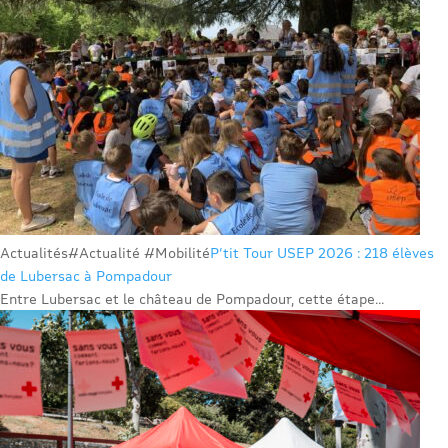
Actualités
#Actualité #Mobilité
P’tit Tour USEP 2026 : 218 élèves
de Lubersac à Pompadour
Entre Lubersac et le château de Pompadour, cette étape...