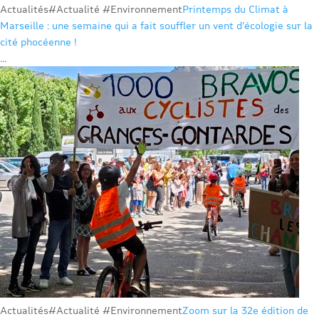
Actualités
#Actualité #Environnement
Printemps du Climat à
Marseille : une semaine qui a fait souffler un vent d’écologie sur la
cité phocéenne !
...
Actualités
#Actualité #Environnement
Zoom sur la 32e édition de