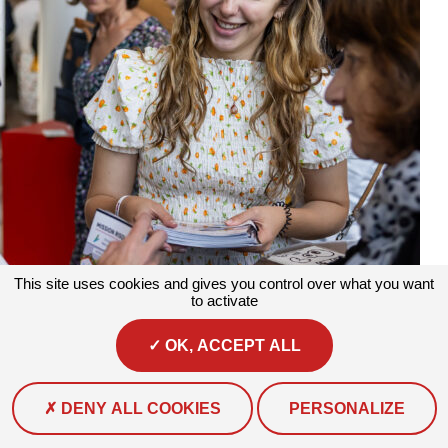
This site uses cookies and gives you control over what you want
to activate
Actualités
#Actualité
Brunelle, chargée de projet climat au sein de
l’association Prévention MAIF !
OK, ACCEPT ALL
Depuis janvier 2025, Brunelle COTTEREAU occupe le poste de...
DENY ALL COOKIES
PERSONALIZE