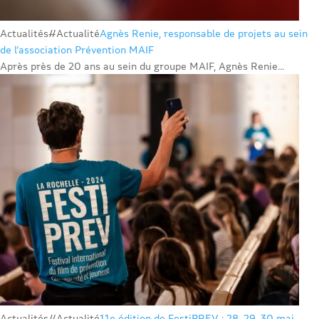
Actualités
#Actualité
Agnès Renie, responsable de projets au sein
de l’association Prévention MAIF
Après près de 20 ans au sein du groupe MAIF, Agnès Renie...
Actualités
#Actualité
11e édition de FestiPREV : 28, 29, 30 mai