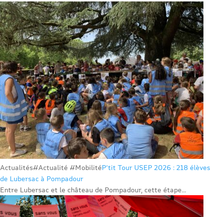
Actualités
#Actualité #Mobilité
P’tit Tour USEP 2026 : 218 élèves
de Lubersac à Pompadour
Entre Lubersac et le château de Pompadour, cette étape...