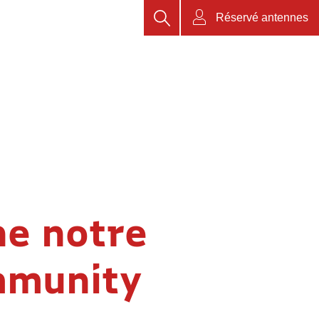
Rechercher
Réservé antennes
he notre
mmunity