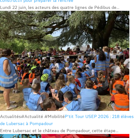
constructif pour préparer la rentrée
Lundi 22 juin, les acteurs des quatre lignes de Pédibus de...
Actualités
#Actualité #Mobilité
P’tit Tour USEP 2026 : 218 élèves
de Lubersac à Pompadour
Entre Lubersac et le château de Pompadour, cette étape...