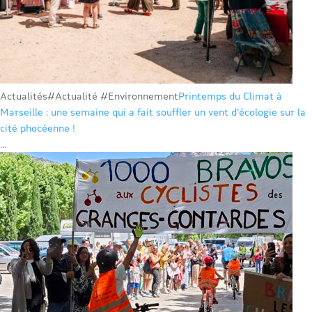
Actualités
#Actualité #Environnement
Printemps du Climat à
Marseille : une semaine qui a fait souffler un vent d’écologie sur la
cité phocéenne !
...