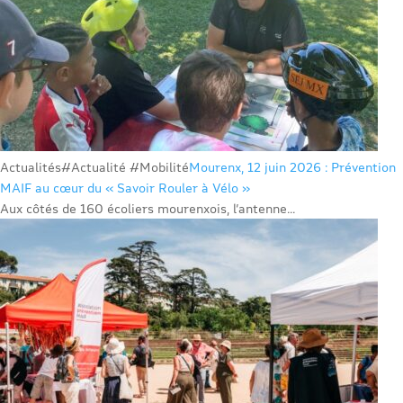
Actualités
#Actualité #Mobilité
Mourenx, 12 juin 2026 : Prévention
MAIF au cœur du « Savoir Rouler à Vélo »
Aux côtés de 160 écoliers mourenxois, l’antenne...