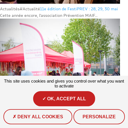
Actualités
#Actualité
11e édition de FestiPREV : 28, 29, 30 mai
Cette année encore, l’association Prévention MAIF...
This site uses cookies and gives you control over what you want
to activate
OK, ACCEPT ALL
Actualités
#Actualité #Environnement
Lille accueille la première
DENY ALL COOKIES
PERSONALIZE
édition du Printemps du Climat : un bilan qui donne envie de