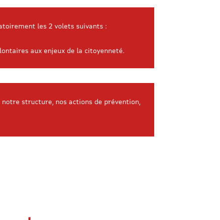
toirement les 2 volets suivants :
lontaires aux enjeux de la citoyenneté.
 notre structure, nos actions de prévention,