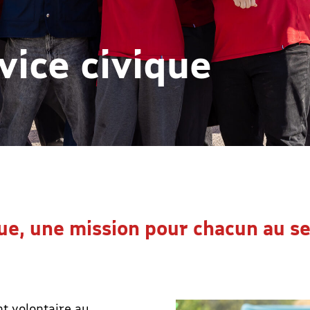
vice civique
ue, une mission pour chacun au se
t volontaire au