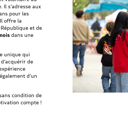
. Il s’adresse aux
 ans pour les
l offre la
a République et de
mois
dans une
ce unique qui
d’acquérir de
’expérience
t également d’un
 sans condition de
tivation compte !