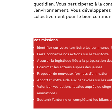
quotidien. Vous participerez à la con
l’environnement.
Vous développerez é
collectivement pour le bien commun
Vos missions
Identifier sur votre territoire les communes,
Faire connaître nos actions sur le territoire
Assurer la logistique liée à la préparation de
Coanimer les actions auprès des jeunes
Proposer de nouveaux formats d’animation
Apporter votre aide aux bénévoles sur les ou
Valoriser vos actions locales auprès du siège 
animations)
Soutenir l’antenne en complétant les bilans 