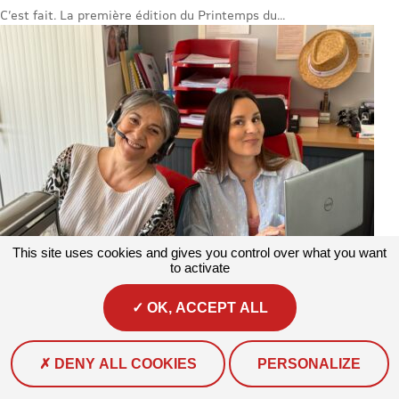
C’est fait. La première édition du Printemps du...
This site uses cookies and gives you control over what you want
to activate
OK, ACCEPT ALL
Actualités
#Actualité
Corinne et Florence sont les deux assistantes
de l’association.
DENY ALL COOKIES
PERSONALIZE
Au quotidien, elles assurent la gestion des volets...