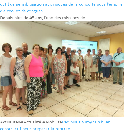
outil de sensibilisation aux risques de la conduite sous l’empire
d’alcool et de drogues
Depuis plus de 45 ans, l’une des missions de...
Actualités
#Actualité #Mobilité
Pédibus à Vimy : un bilan
constructif pour préparer la rentrée