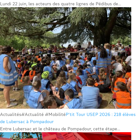
Lundi 22 juin, les acteurs des quatre lignes de Pédibus de...
Actualités
#Actualité #Mobilité
P’tit Tour USEP 2026 : 218 élèves
de Lubersac à Pompadour
Entre Lubersac et le château de Pompadour, cette étape...