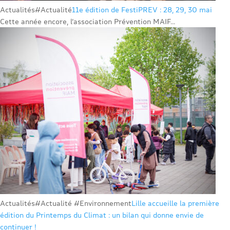
Actualités
#Actualité
11e édition de FestiPREV : 28, 29, 30 mai
Cette année encore, l’association Prévention MAIF...
Actualités
#Actualité #Environnement
Lille accueille la première
édition du Printemps du Climat : un bilan qui donne envie de
continuer !