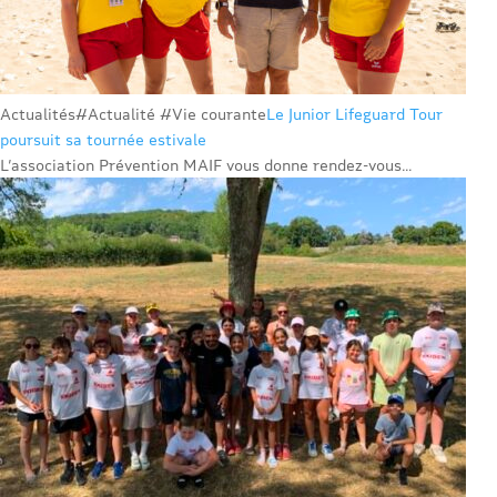
Actualités
#Actualité #Vie courante
Le Junior Lifeguard Tour
poursuit sa tournée estivale
L’association Prévention MAIF vous donne rendez-vous...