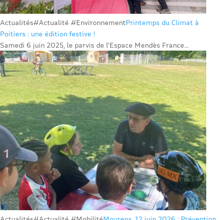
Actualités
#Actualité #Environnement
Printemps du Climat à
Poitiers : une édition festive !
Samedi 6 juin 2025, le parvis de l’Espace Mendès France...
Actualités
#Actualité #Mobilité
Mourenx, 12 juin 2026 : Prévention