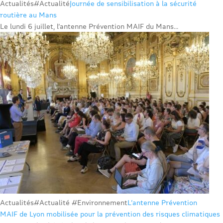
Actualités
#Actualité
Journée de sensibilisation à la sécurité
routière au Mans
Le lundi 6 juillet, l’antenne Prévention MAIF du Mans...
Actualités
#Actualité #Environnement
L’antenne Prévention
MAIF de Lyon mobilisée pour la prévention des risques climatiques