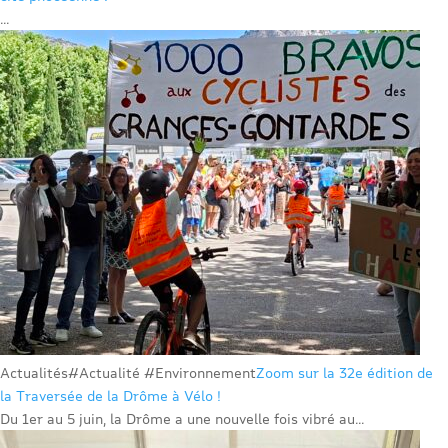
...
Actualités
#Actualité #Environnement
Zoom sur la 32e édition de
la Traversée de la Drôme à Vélo !
Du 1er au 5 juin, la Drôme a une nouvelle fois vibré au...