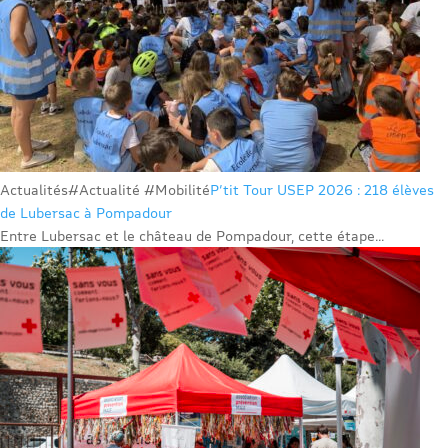
Actualités
#Actualité #Mobilité
P’tit Tour USEP 2026 : 218 élèves
de Lubersac à Pompadour
Entre Lubersac et le château de Pompadour, cette étape...