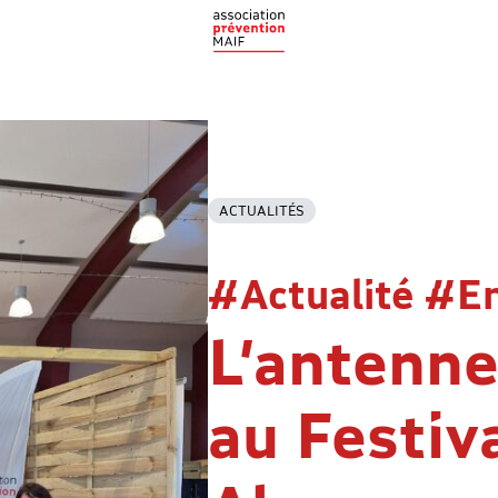
ACTUALITÉS
#Actualité #E
L’antenn
au Festiv