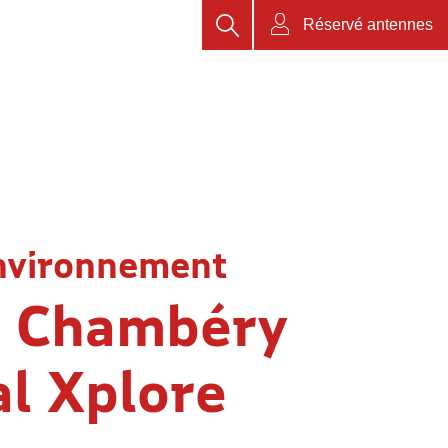
Rechercher
Réservé antennes
nvironnement
e Chambéry
al Xplore