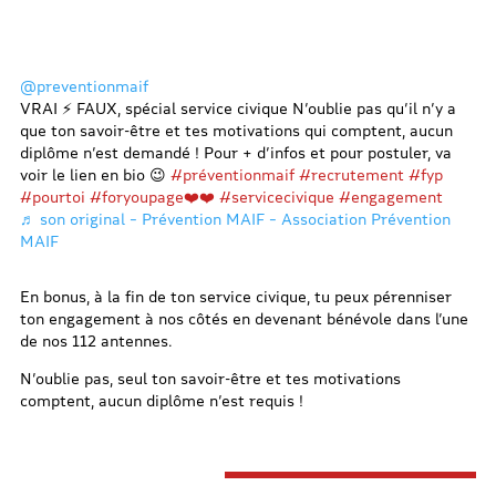
@preventionmaif
VRAI ⚡ FAUX, spécial service civique N’oublie pas qu’il n’y a
que ton savoir-être et tes motivations qui comptent, aucun
diplôme n’est demandé ! Pour + d’infos et pour postuler, va
voir le lien en bio 😉
#préventionmaif
#recrutement
#fyp
#pourtoi
#foryoupage❤️❤️
#servicecivique
#engagement
♬ son original – Prévention MAIF – Association Prévention
MAIF
En bonus, à la fin de ton service civique, tu peux pérenniser
ton engagement à nos côtés en devenant bénévole dans l’une
de nos 112 antennes.
N’oublie pas, seul ton savoir-être et tes motivations
comptent, aucun diplôme n’est requis !