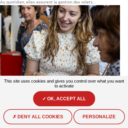
Au quotidien, elles assurent la gestion des volets...
This site uses cookies and gives you control over what you want
to activate
OK, ACCEPT ALL
Actualités
#Actualité
Brunelle, chargée de projet climat au sein de
l’association Prévention MAIF !
Depuis janvier 2025, Brunelle COTTEREAU occupe le poste de...
DENY ALL COOKIES
PERSONALIZE