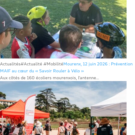
Actualités
#Actualité #Mobilité
Mourenx, 12 juin 2026 : Prévention
MAIF au cœur du « Savoir Rouler à Vélo »
Aux côtés de 160 écoliers mourenxois, l’antenne...