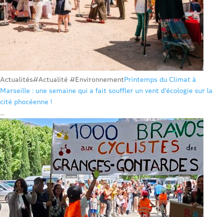
Actualités
#Actualité #Environnement
Printemps du Climat à
Marseille : une semaine qui a fait souffler un vent d’écologie sur la
cité phocéenne !
...