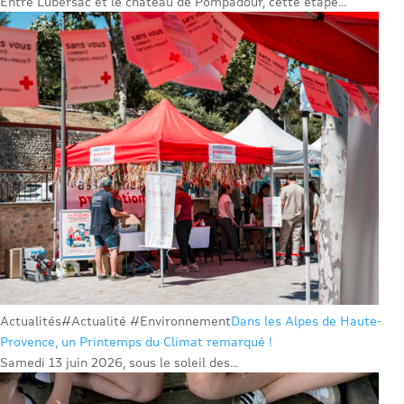
Entre Lubersac et le château de Pompadour, cette étape...
Actualités
#Actualité #Environnement
Dans les Alpes de Haute-
Provence, un Printemps du Climat remarqué !
Samedi 13 juin 2026, sous le soleil des...