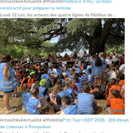
Actualités
#Actualité #Mobilité
Pédibus à Vimy : un bilan
constructif pour préparer la rentrée
Lundi 22 juin, les acteurs des quatre lignes de Pédibus de...
Actualités
#Actualité #Mobilité
P’tit Tour USEP 2026 : 218 élèves
de Lubersac à Pompadour