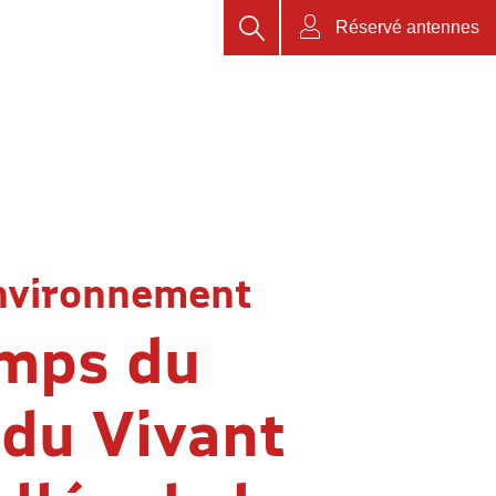
Rechercher
Réservé antennes
nvironnement
emps du
 du Vivant