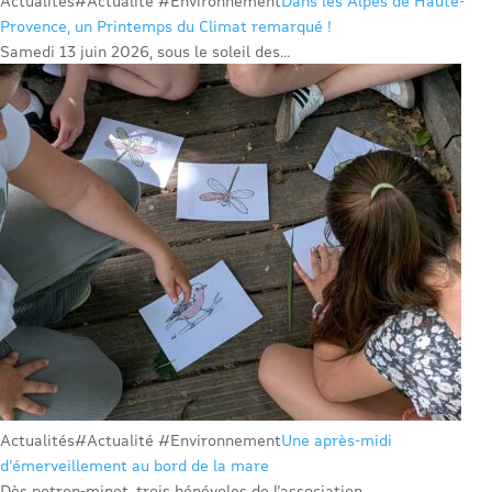
Actualités
#Actualité #Environnement
Dans les Alpes de Haute-
Provence, un Printemps du Climat remarqué !
Samedi 13 juin 2026, sous le soleil des...
Actualités
#Actualité #Environnement
Une après-midi
d’émerveillement au bord de la mare
Dès potron-minet, trois bénévoles de l’association...