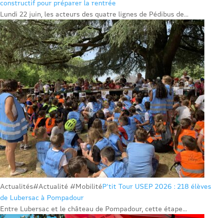
constructif pour préparer la rentrée
Lundi 22 juin, les acteurs des quatre lignes de Pédibus de...
Actualités
#Actualité #Mobilité
P’tit Tour USEP 2026 : 218 élèves
de Lubersac à Pompadour
Entre Lubersac et le château de Pompadour, cette étape...