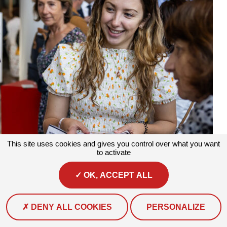
This site uses cookies and gives you control over what you want
to activate
Actualités
#Actualité
Brunelle, chargée de projet climat au sein de
OK, ACCEPT ALL
l’association Prévention MAIF !
Depuis janvier 2025, Brunelle COTTEREAU occupe le poste de...
DENY ALL COOKIES
PERSONALIZE