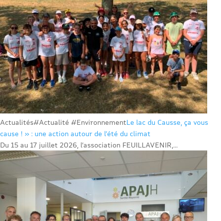
Actualités
#Actualité #Environnement
Le lac du Causse, ça vous
cause ! » : une action autour de l’été du climat
Du 15 au 17 juillet 2026, l’association FEUILLAVENIR,...