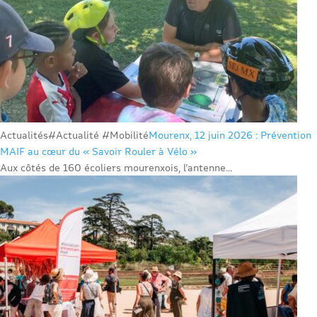
Actualités
#Actualité #Mobilité
Mourenx, 12 juin 2026 : Prévention
MAIF au cœur du « Savoir Rouler à Vélo »
Aux côtés de 160 écoliers mourenxois, l’antenne...