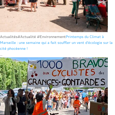
Actualités
#Actualité #Environnement
Printemps du Climat à
Marseille : une semaine qui a fait souffler un vent d’écologie sur la
cité phocéenne !
...