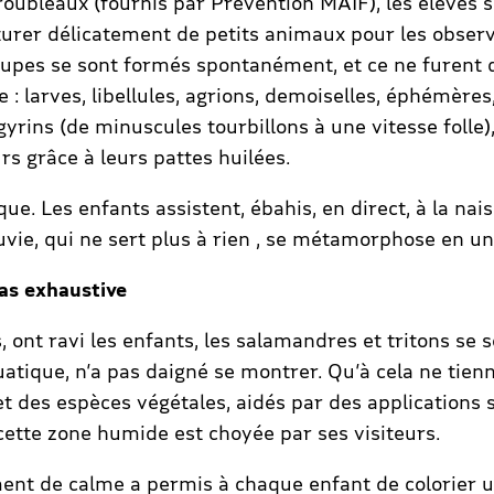
roubleaux (fournis par Prévention MAIF), les élèves 
turer délicatement de petits animaux pour les obser
roupes se sont formés spontanément, et ce ne furent q
e : larves, libellules, agrions, demoiselles, éphémère
gyrins (de minuscules tourbillons à une vitesse folle),
rs grâce à leurs pattes huilées.
. Les enfants assistent, ébahis, en direct, à la naiss
ie, qui ne sert plus à rien , se métamorphose en un 
as exhaustive
es, ont ravi les enfants, les salamandres et tritons se 
atique, n’a pas daigné se montrer. Qu’à cela ne tienn
 et des espèces végétales, aidés par des applications
ette zone humide est choyée par ses visiteurs.
ment de calme a permis à chaque enfant de colorier u