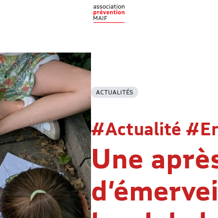
ACTUALITÉS
#Actualité #E
Une aprè
d’émervei