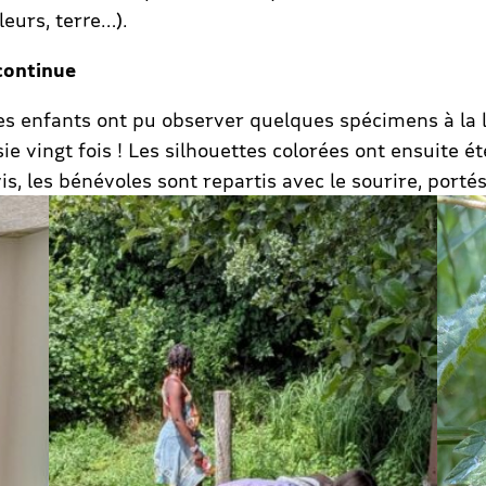
leurs, terre…).
 continue
 les enfants ont pu observer quelques spécimens à la 
e vingt fois ! Les silhouettes colorées ont ensuite ét
s, les bénévoles sont repartis avec le sourire, porté