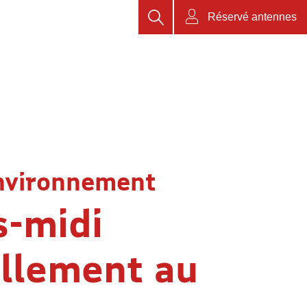
Rechercher
Réservé antennes
nvironnement
s-midi
llement au