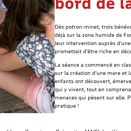
bord de l
Dès potron-minet, trois bénévo
déjà sur la zone humide de Fo
leur intervention auprès d’une
promettait d’être riche en déc
La séance a commencé en class
sur la création d’une mare et l
enfants ont découvert, émervei
qui y vivent, tout en comprenan
menaces qui pèsent sur elle. Pu
pratique !