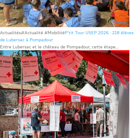
Actualités
#Actualité #Mobilité
P’tit Tour USEP 2026 : 218 élèves
de Lubersac à Pompadour
Entre Lubersac et le château de Pompadour, cette étape...