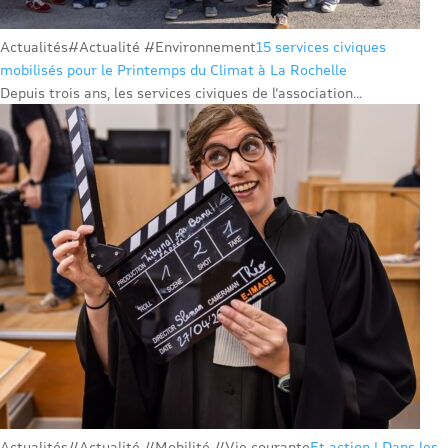
Actualités
#Actualité #Environnement
15 services civiques
mobilisés pour le Printemps du Climat à La Rochelle
Depuis trois ans, les services civiques de l’association...
Actualités
#Actualité #Mobilité #Vie courante
Et action ! Dans les