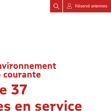
Rechercher
Réservé antennes
nvironnement
 courante
e 37
es en service