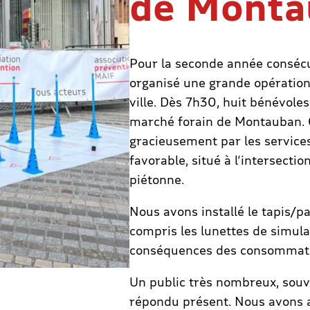
de Monta
Pour la seconde année consécu
organisé une grande opératio
ville. Dès 7h30, huit bénévoles
marché forain de Montauban. 
gracieusement par les service
favorable, situé à l’intersecti
piétonne.
Nous avons installé le tapis/pa
compris les lunettes de simulat
conséquences des consommation
Un public très nombreux, souve
répondu présent. Nous avons 