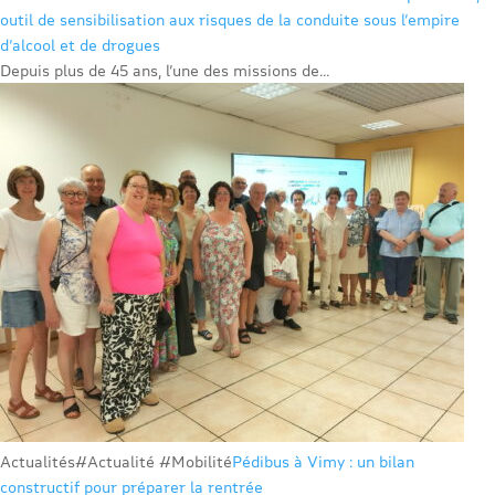
outil de sensibilisation aux risques de la conduite sous l’empire
d’alcool et de drogues
Depuis plus de 45 ans, l’une des missions de...
Actualités
#Actualité #Mobilité
Pédibus à Vimy : un bilan
constructif pour préparer la rentrée