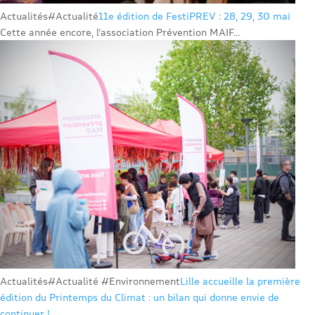
Actualités
#Actualité
11e édition de FestiPREV : 28, 29, 30 mai
Cette année encore, l’association Prévention MAIF...
Actualités
#Actualité #Environnement
Lille accueille la première
édition du Printemps du Climat : un bilan qui donne envie de
continuer !