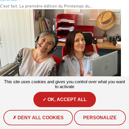
C’est fait. La première édition du Printemps du...
This site uses cookies and gives you control over what you want
to activate
OK, ACCEPT ALL
Actualités
#Actualité
Corinne et Florence sont les deux assistantes
de l’association.
DENY ALL COOKIES
PERSONALIZE
Au quotidien, elles assurent la gestion des volets...