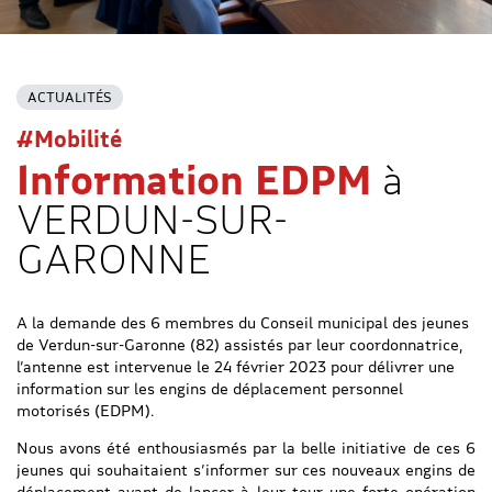
ACTUALITÉS
#Mobilité
Information EDPM
à
VERDUN-SUR-
GARONNE
A la demande des 6 membres du Conseil municipal des jeunes
de Verdun-sur-Garonne (82) assistés par leur coordonnatrice,
l’antenne est intervenue le 24 février 2023 pour délivrer une
information sur les engins de déplacement personnel
motorisés (EDPM).
Nous avons été enthousiasmés par la belle initiative de ces 6
jeunes qui souhaitaient s’informer sur ces nouveaux engins de
déplacement avant de lancer à leur tour une forte opération