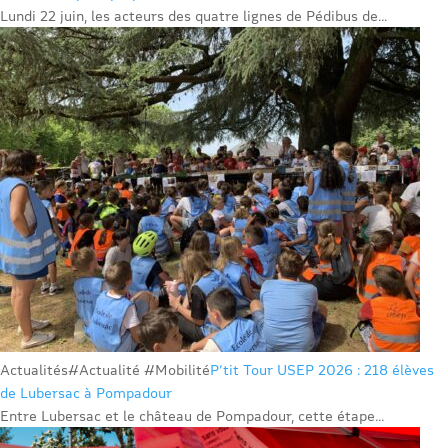
Lundi 22 juin, les acteurs des quatre lignes de Pédibus de...
Actualités
#Actualité #Mobilité
P’tit Tour USEP 2026 : 218 élèves
de Lubersac à Pompadour
Entre Lubersac et le château de Pompadour, cette étape...