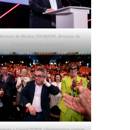
Discours de Nicolas COURJAUD, directeur de
l’association Prévention MAIF.
mage a Gerard DOIDY administrateur sortant