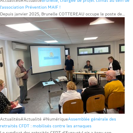
Actualités
#Actualité
Brunelle, chargée de projet climat au sein de
l’association Prévention MAIF !
Depuis janvier 2025, Brunelle COTTEREAU occupe le poste de...
Actualités
#Actualité #Numérique
Assemblée générale des
retraités CFDT : mobilisés contre les arnaques
Le syndicat des retraités CFDT d’Eure-et-Loir a tenu son...