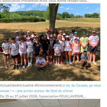
L’association Prévention MAIF vous donne rendez-vous...
Actualités
#Actualité #Environnement
Le lac du Causse, ça vous
cause ! » : une action autour de l’été du climat
Du 15 au 17 juillet 2026, l’association FEUILLAVENIR,...