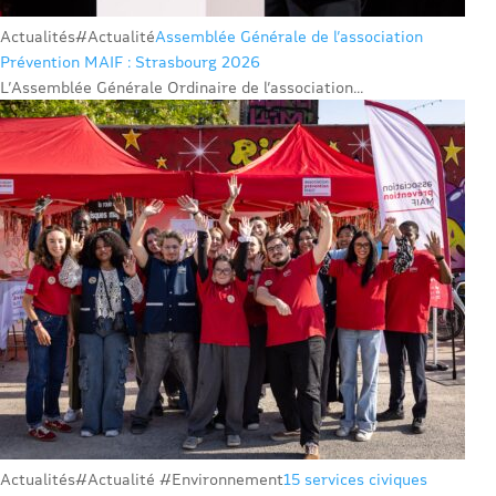
Actualités
#Actualité
Assemblée Générale de l’association
Prévention MAIF : Strasbourg 2026
L’Assemblée Générale Ordinaire de l’association...
Actualités
#Actualité #Environnement
15 services civiques