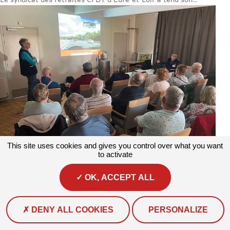
This site uses cookies and gives you control over what you want
to activate
OK, ACCEPT ALL
Actualités
#Actualité #Mobilité
Des seniors mieux informés sur la
conduite routière à Auchel
Mardi 7 avril, à la demande de la commune d’Auchel,...
DENY ALL COOKIES
PERSONALIZE