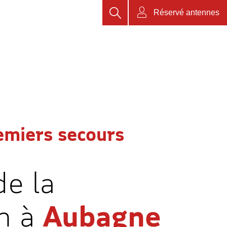
Rechercher
Réservé antennes
emiers secours
e la
n à
Aubagne