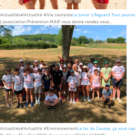
Actualités
#Actualité #Vie courante
Le Junior Lifeguard Tour poursu
L’association Prévention MAIF vous donne rendez-vous...
Actualités
#Actualité #Environnement
Le lac du Causse, ça vous cau