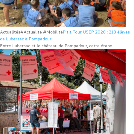
Actualités
#Actualité #Mobilité
P’tit Tour USEP 2026 : 218 élèves
de Lubersac à Pompadour
Entre Lubersac et le château de Pompadour, cette étape...