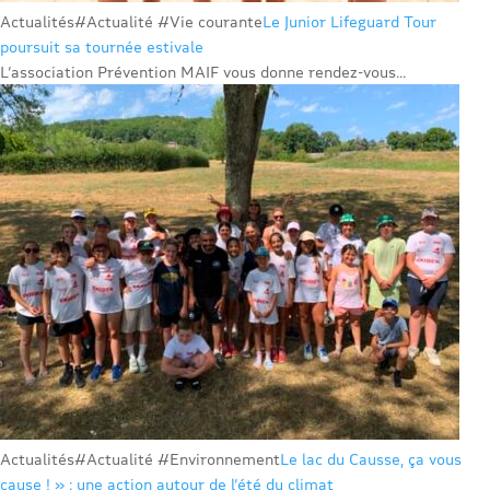
Actualités
#Actualité #Vie courante
Le Junior Lifeguard Tour
poursuit sa tournée estivale
L’association Prévention MAIF vous donne rendez-vous...
Actualités
#Actualité #Environnement
Le lac du Causse, ça vous
cause ! » : une action autour de l’été du climat