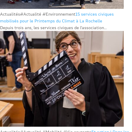
Actualités
#Actualité #Environnement
15 services civiques
mobilisés pour le Printemps du Climat à La Rochelle
Depuis trois ans, les services civiques de l’association...
Actualités
#Actualité #Mobilité #Vie courante
Et action ! Dans les