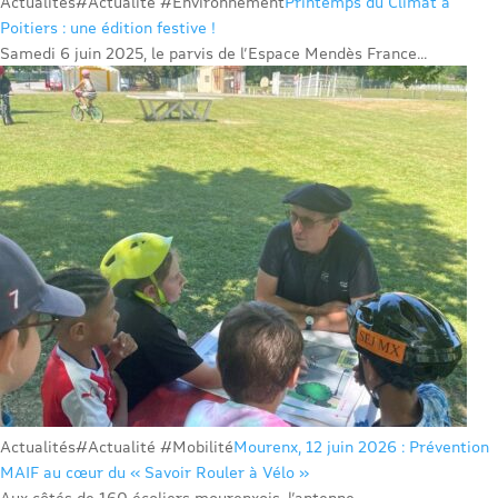
Actualités
#Actualité #Environnement
Printemps du Climat à
Poitiers : une édition festive !
Samedi 6 juin 2025, le parvis de l’Espace Mendès France...
Actualités
#Actualité #Mobilité
Mourenx, 12 juin 2026 : Prévention
MAIF au cœur du « Savoir Rouler à Vélo »
Aux côtés de 160 écoliers mourenxois, l’antenne...