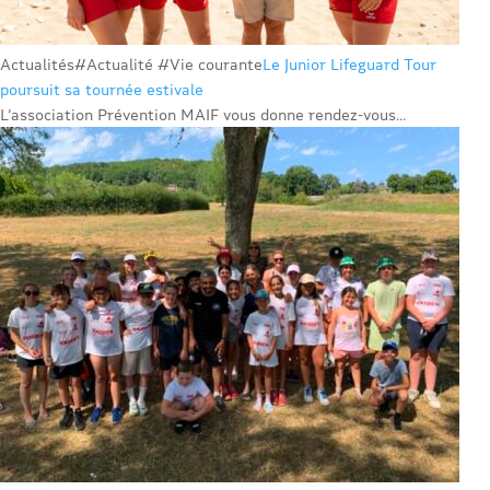
Actualités
#Actualité #Vie courante
Le Junior Lifeguard Tour
poursuit sa tournée estivale
L’association Prévention MAIF vous donne rendez-vous...