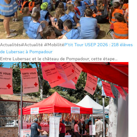
Actualités
#Actualité #Mobilité
P’tit Tour USEP 2026 : 218 élèves
de Lubersac à Pompadour
Entre Lubersac et le château de Pompadour, cette étape...