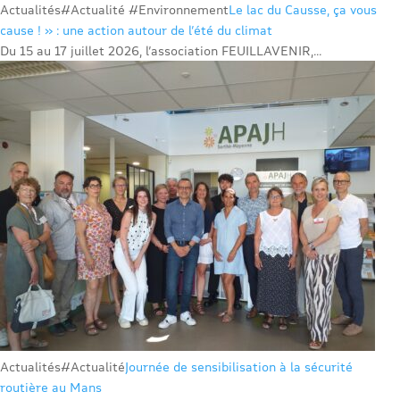
Actualités
#Actualité #Environnement
Le lac du Causse, ça vous
cause ! » : une action autour de l’été du climat
Du 15 au 17 juillet 2026, l’association FEUILLAVENIR,...
Actualités
#Actualité
Journée de sensibilisation à la sécurité
routière au Mans