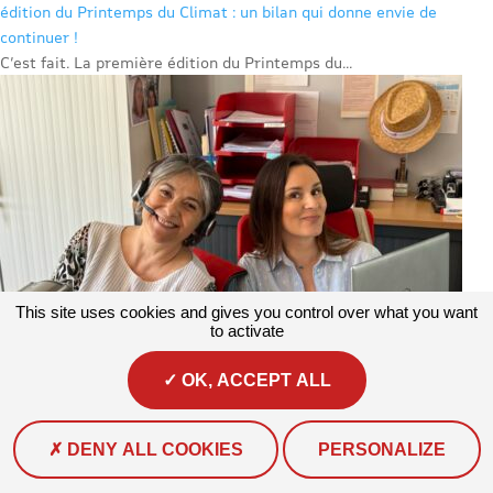
édition du Printemps du Climat : un bilan qui donne envie de
continuer !
C’est fait. La première édition du Printemps du...
This site uses cookies and gives you control over what you want
to activate
OK, ACCEPT ALL
DENY ALL COOKIES
PERSONALIZE
Actualités
#Actualité
Corinne et Florence sont les deux assistantes
de l’association.