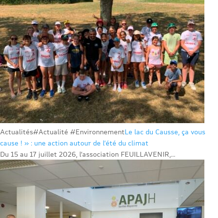
Actualités
#Actualité #Environnement
Le lac du Causse, ça vous
cause ! » : une action autour de l’été du climat
Du 15 au 17 juillet 2026, l’association FEUILLAVENIR,...