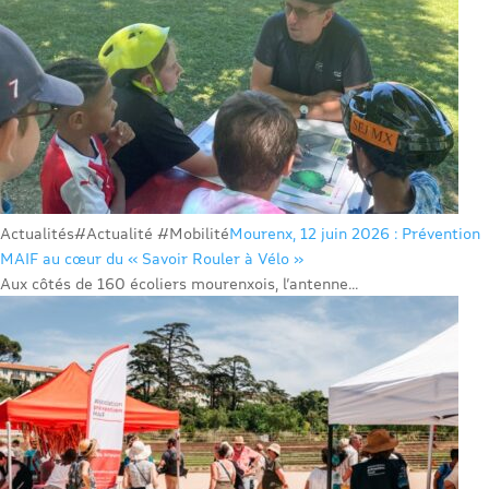
Actualités
#Actualité #Mobilité
Mourenx, 12 juin 2026 : Prévention
MAIF au cœur du « Savoir Rouler à Vélo »
Aux côtés de 160 écoliers mourenxois, l’antenne...