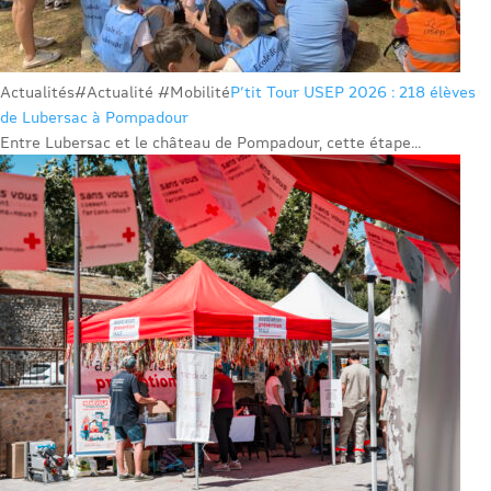
Actualités
#Actualité #Mobilité
P’tit Tour USEP 2026 : 218 élèves
de Lubersac à Pompadour
Entre Lubersac et le château de Pompadour, cette étape...