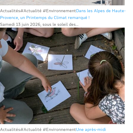
Actualités
#Actualité #Environnement
Dans les Alpes de Haute-
Provence, un Printemps du Climat remarqué !
Samedi 13 juin 2026, sous le soleil des...
Actualités
#Actualité #Environnement
Une après-midi