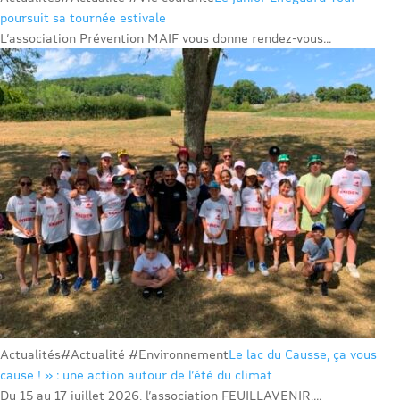
poursuit sa tournée estivale
L’association Prévention MAIF vous donne rendez-vous...
Actualités
#Actualité #Environnement
Le lac du Causse, ça vous
cause ! » : une action autour de l’été du climat
Du 15 au 17 juillet 2026, l’association FEUILLAVENIR,...