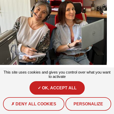
Actualités
#Actualité
Corinne et Florence sont les deux assistantes
This site uses cookies and gives you control over what you want
de l’association.
to activate
Au quotidien, elles assurent la gestion des volets...
OK, ACCEPT ALL
DENY ALL COOKIES
PERSONALIZE