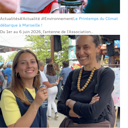
Actualités
#Actualité #Environnement
Le Printemps du Climat
débarque à Marseille !
Du 1er au 6 juin 2026, l’antenne de l’Association...