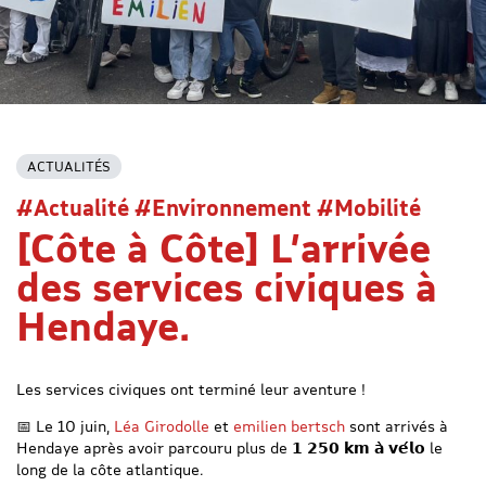
ACTUALITÉS
#Actualité #Environnement #Mobilité
[Côte à Côte] L’arrivée
des services civiques à
Hendaye.
Les services civiques ont terminé leur aventure !
📅 Le 10 juin,
Léa Girodolle
et
emilien bertsch
sont arrivés à
Hendaye après avoir parcouru plus de 𝟭 𝟮𝟱𝟬 𝗸𝗺 𝗮̀ 𝘃𝗲́𝗹𝗼 le
long de la côte atlantique.