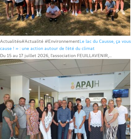
Actualités
#Actualité #Environnement
Le lac du Causse, ça vous
cause ! » : une action autour de l’été du climat
Du 15 au 17 juillet 2026, l’association FEUILLAVENIR,...