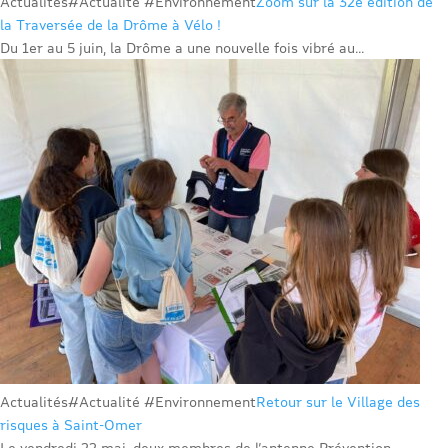
Actualités
#Actualité #Environnement
Zoom sur la 32e édition de
la Traversée de la Drôme à Vélo !
Du 1er au 5 juin, la Drôme a une nouvelle fois vibré au...
Actualités
#Actualité #Environnement
Retour sur le Village des
risques à Saint-Omer
Le vendredi 22 mai, deux membres de l’antenne Prévention...