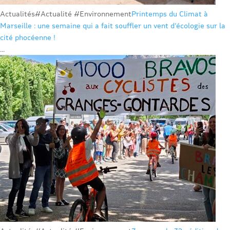
Actualités
#Actualité #Environnement
Printemps du Climat à
Marseille : une semaine qui a fait souffler un vent d’écologie sur la
cité phocéenne !
...