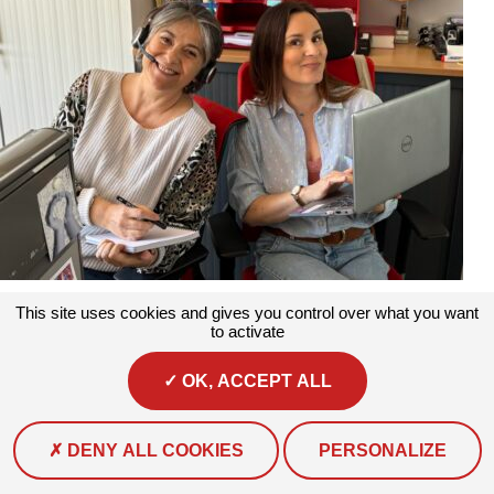
Actualités
#Actualité
Corinne et Florence sont les deux assistantes
This site uses cookies and gives you control over what you want
de l’association.
to activate
Au quotidien, elles assurent la gestion des volets...
OK, ACCEPT ALL
DENY ALL COOKIES
PERSONALIZE