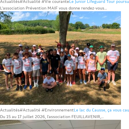
Actualités
#Actualité #Vie courante
Le Junior Lifeguard Tour poursu
L’association Prévention MAIF vous donne rendez-vous...
Actualités
#Actualité #Environnement
Le lac du Causse, ça vous cau
Du 15 au 17 juillet 2026, l’association FEUILLAVENIR,...