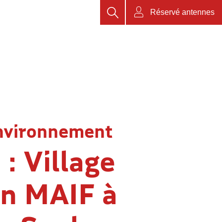
Rechercher
Réservé antennes
nvironnement
: Village
on MAIF à