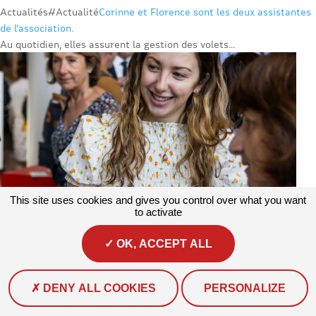
Actualités
#Actualité
Corinne et Florence sont les deux assistantes
de l’association.
Au quotidien, elles assurent la gestion des volets...
This site uses cookies and gives you control over what you want
to activate
OK, ACCEPT ALL
DENY ALL COOKIES
PERSONALIZE
Actualités
#Actualité
Brunelle, chargée de projet climat au sein de
l’association Prévention MAIF !