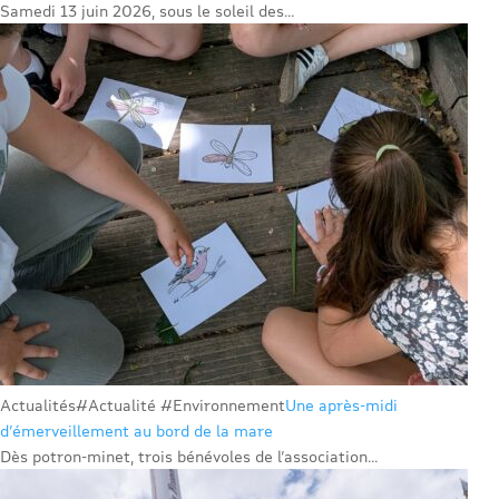
Samedi 13 juin 2026, sous le soleil des...
Actualités
#Actualité #Environnement
Une après-midi
d’émerveillement au bord de la mare
Dès potron-minet, trois bénévoles de l’association...