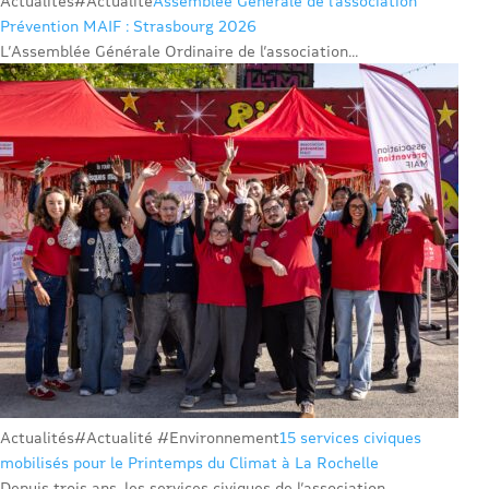
Actualités
#Actualité
Assemblée Générale de l’association
Prévention MAIF : Strasbourg 2026
L’Assemblée Générale Ordinaire de l’association...
Actualités
#Actualité #Environnement
15 services civiques
mobilisés pour le Printemps du Climat à La Rochelle
Depuis trois ans, les services civiques de l’association...