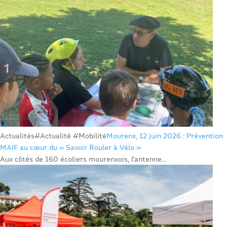
Actualités
#Actualité #Mobilité
Mourenx, 12 juin 2026 : Prévention
MAIF au cœur du « Savoir Rouler à Vélo »
Aux côtés de 160 écoliers mourenxois, l’antenne...