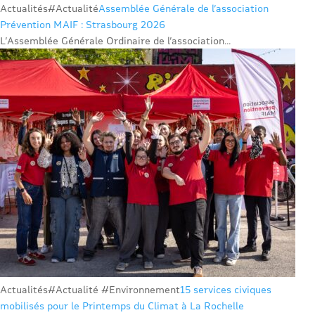
Actualités
#Actualité
Assemblée Générale de l’association
Prévention MAIF : Strasbourg 2026
L’Assemblée Générale Ordinaire de l’association...
Actualités
#Actualité #Environnement
15 services civiques
mobilisés pour le Printemps du Climat à La Rochelle