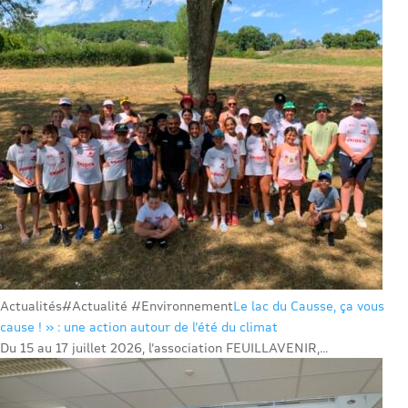
Actualités
#Actualité #Environnement
Le lac du Causse, ça vous
cause ! » : une action autour de l’été du climat
Du 15 au 17 juillet 2026, l’association FEUILLAVENIR,...