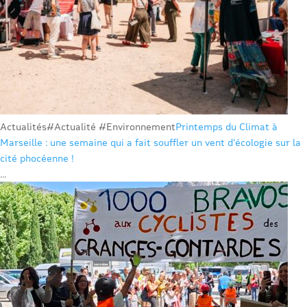
Actualités
#Actualité #Environnement
Printemps du Climat à
Marseille : une semaine qui a fait souffler un vent d’écologie sur la
cité phocéenne !
...