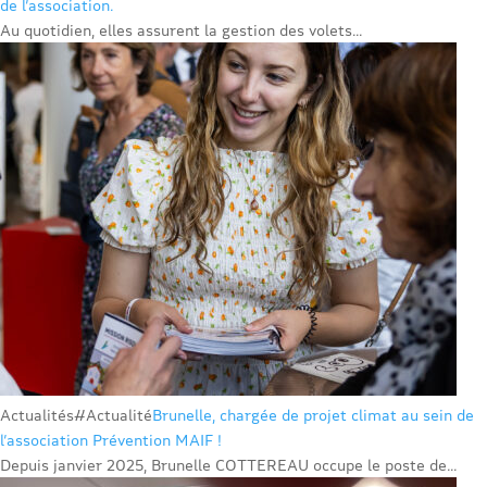
de l’association.
Au quotidien, elles assurent la gestion des volets...
Actualités
#Actualité
Brunelle, chargée de projet climat au sein de
l’association Prévention MAIF !
Depuis janvier 2025, Brunelle COTTEREAU occupe le poste de...