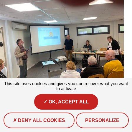
This site uses cookies and gives you control over what you want
to activate
Actualités
#Actualité #Numérique
Assemblée générale des
OK, ACCEPT ALL
retraités CFDT : mobilisés contre les arnaques
Le syndicat des retraités CFDT d’Eure-et-Loir a tenu son...
DENY ALL COOKIES
PERSONALIZE