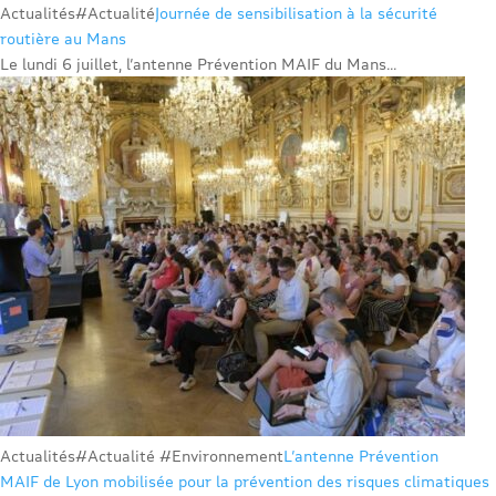
Actualités
#Actualité
Journée de sensibilisation à la sécurité
routière au Mans
Le lundi 6 juillet, l’antenne Prévention MAIF du Mans...
Actualités
#Actualité #Environnement
L’antenne Prévention
MAIF de Lyon mobilisée pour la prévention des risques climatiques