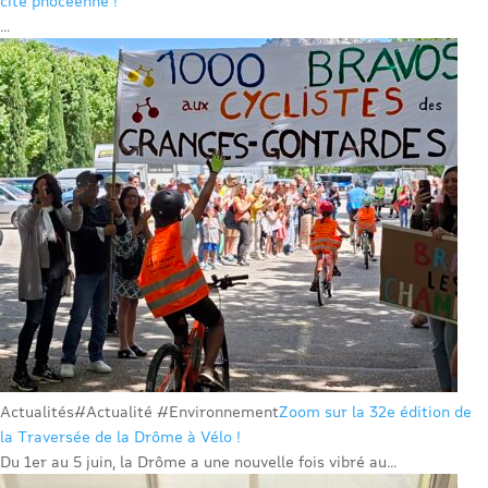
cité phocéenne !
...
Actualités
#Actualité #Environnement
Zoom sur la 32e édition de
la Traversée de la Drôme à Vélo !
Du 1er au 5 juin, la Drôme a une nouvelle fois vibré au...