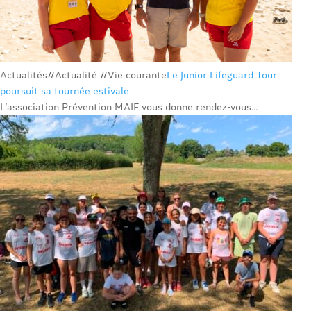
Actualités
#Actualité #Vie courante
Le Junior Lifeguard Tour
poursuit sa tournée estivale
L’association Prévention MAIF vous donne rendez-vous...