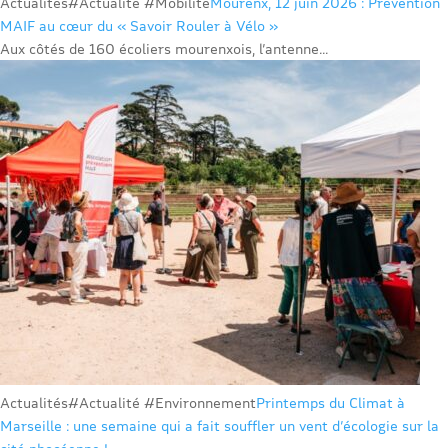
Actualités
#Actualité #Mobilité
Mourenx, 12 juin 2026 : Prévention
MAIF au cœur du « Savoir Rouler à Vélo »
Aux côtés de 160 écoliers mourenxois, l’antenne...
Actualités
#Actualité #Environnement
Printemps du Climat à
Marseille : une semaine qui a fait souffler un vent d’écologie sur la