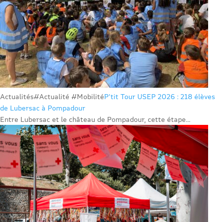
Actualités
#Actualité #Mobilité
P’tit Tour USEP 2026 : 218 élèves
de Lubersac à Pompadour
Entre Lubersac et le château de Pompadour, cette étape...