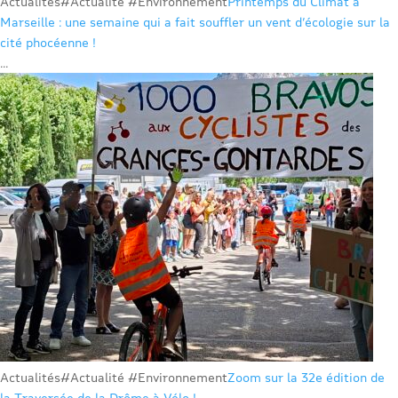
Actualités
#Actualité #Environnement
Printemps du Climat à
Marseille : une semaine qui a fait souffler un vent d’écologie sur la
cité phocéenne !
...
Actualités
#Actualité #Environnement
Zoom sur la 32e édition de
la Traversée de la Drôme à Vélo !