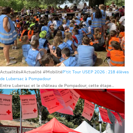
Actualités
#Actualité #Mobilité
P’tit Tour USEP 2026 : 218 élèves
de Lubersac à Pompadour
Entre Lubersac et le château de Pompadour, cette étape...