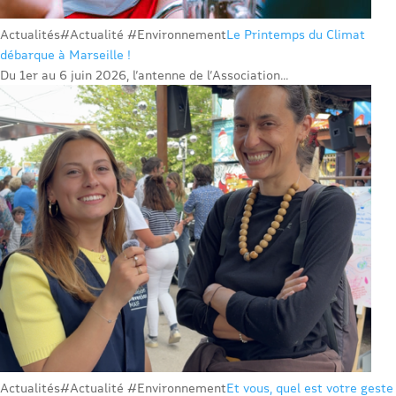
Actualités
#Actualité #Environnement
Le Printemps du Climat
débarque à Marseille !
Du 1er au 6 juin 2026, l’antenne de l’Association...
Actualités
#Actualité #Environnement
Et vous, quel est votre geste