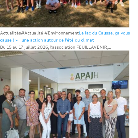
Actualités
#Actualité #Environnement
Le lac du Causse, ça vous
cause ! » : une action autour de l’été du climat
Du 15 au 17 juillet 2026, l’association FEUILLAVENIR,...