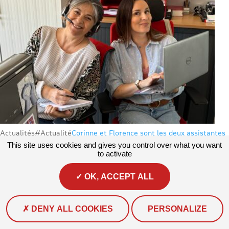
Actualités
#Actualité
Corinne et Florence sont les deux assistantes
de l’association.
This site uses cookies and gives you control over what you want
to activate
Au quotidien, elles assurent la gestion des volets...
OK, ACCEPT ALL
DENY ALL COOKIES
PERSONALIZE