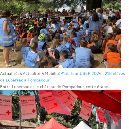
Actualités
#Actualité #Mobilité
P’tit Tour USEP 2026 : 218 élèves
de Lubersac à Pompadour
Entre Lubersac et le château de Pompadour, cette étape...