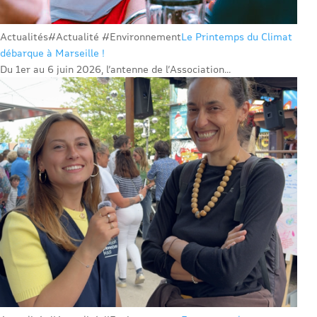
Actualités
#Actualité #Environnement
Le Printemps du Climat
débarque à Marseille !
Du 1er au 6 juin 2026, l’antenne de l’Association...