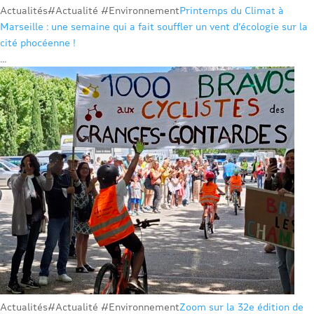
Actualités
#Actualité #Environnement
Printemps du Climat à
Marseille : une semaine qui a fait souffler un vent d’écologie sur la
cité phocéenne !
...
Actualités
#Actualité #Environnement
Zoom sur la 32e édition de