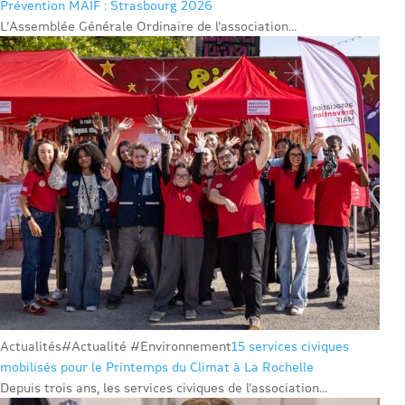
Prévention MAIF : Strasbourg 2026
L’Assemblée Générale Ordinaire de l’association...
Actualités
#Actualité #Environnement
15 services civiques
mobilisés pour le Printemps du Climat à La Rochelle
Depuis trois ans, les services civiques de l’association...