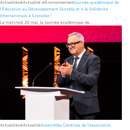
Actualités
#Actualité #Environnement
Journée académique de
l’Éducation au Développement Durable et à la Solidarité
Internationale à Grenoble !
Le mercredi 20 mai, la journée académique de...
Actualités
#Actualité
Assemblée Générale de l’association