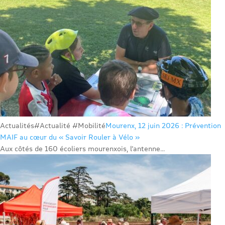
Actualités
#Actualité #Mobilité
Mourenx, 12 juin 2026 : Prévention
MAIF au cœur du « Savoir Rouler à Vélo »
Aux côtés de 160 écoliers mourenxois, l’antenne...