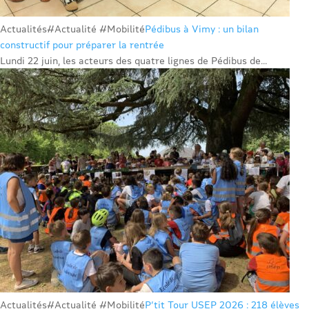
Actualités
#Actualité #Mobilité
Pédibus à Vimy : un bilan
constructif pour préparer la rentrée
Lundi 22 juin, les acteurs des quatre lignes de Pédibus de...
Actualités
#Actualité #Mobilité
P’tit Tour USEP 2026 : 218 élèves