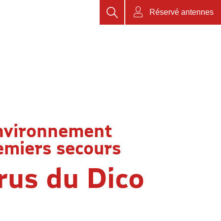
Rechercher
Réservé antennes
nvironnement
emiers secours
rus du Dico