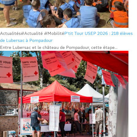
Actualités
#Actualité #Mobilité
P’tit Tour USEP 2026 : 218 élèves
de Lubersac à Pompadour
Entre Lubersac et le château de Pompadour, cette étape...