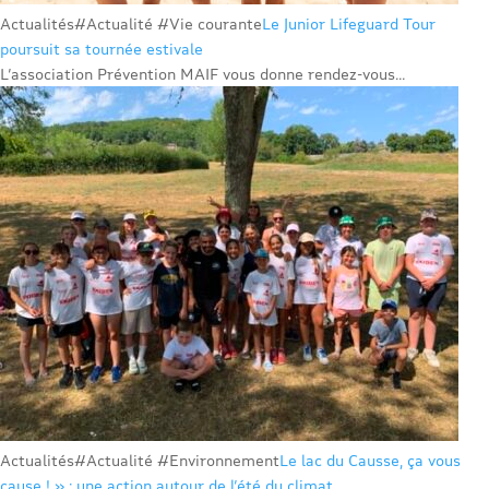
Actualités
#Actualité #Vie courante
Le Junior Lifeguard Tour
poursuit sa tournée estivale
L’association Prévention MAIF vous donne rendez-vous...
Actualités
#Actualité #Environnement
Le lac du Causse, ça vous
cause ! » : une action autour de l’été du climat